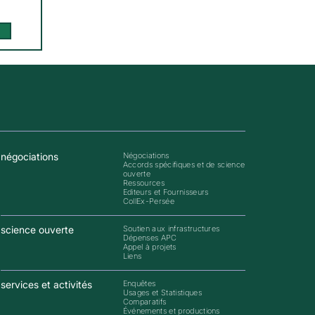
négociations
Négociations
Accords spécifiques et de science
ouverte
Ressources
Editeurs et Fournisseurs
CollEx-Persée
science ouverte
Soutien aux infrastructures
Dépenses APC
Appel à projets
Liens
services et activités
Enquêtes
Usages et Statistiques
Comparatifs
Événements et productions