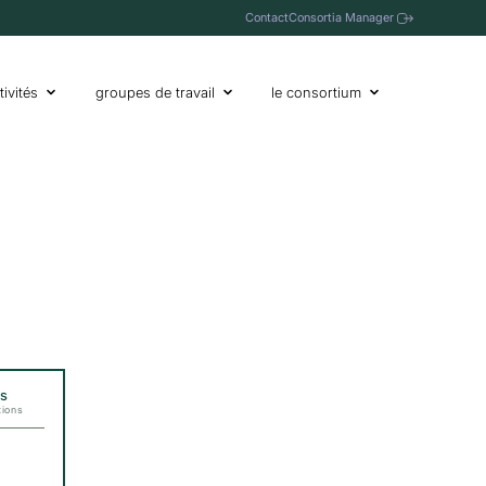
Contact
Consortia Manager
tivités
groupes de travail
le consortium
s
tions