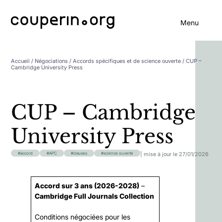
Menu
Accueil
/
Négociations
/
Accords spécifiques et de science ouverte
/ CUP –
Cambridge University Press
CUP – Cambridge
University Press
| mise à jour le 27/01/2026
accord
APC
clauses
science ouverte
Accord sur 3 ans (2026-2028)
–
Cambridge Full Journals Collection
Conditions négociées pour les