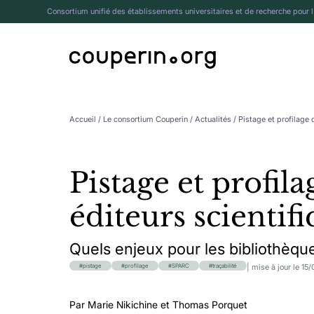
Consortium unifié des établissements universitaires et de recherche pour 
Accueil
/
Le consortium Couperin
/
Actualités
/ Pistage et profilage 
Pistage et profila
éditeurs scientif
Quels enjeux pour les bibliothèqu
| mise à jour le 15
pistage
profilage
SPARC
traçabilité
Par Marie Nikichine et Thomas Porquet