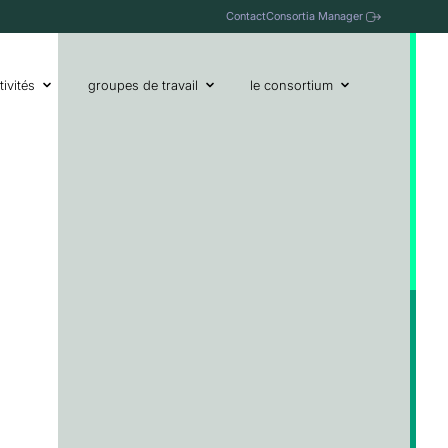
Contact
Consortia Manager
tivités
groupes de travail
le consortium