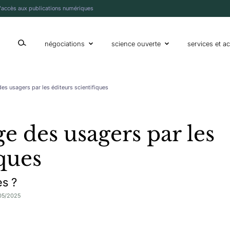
l'accès aux publications numériques
afficher ou cacher la boîte de recherche
négociations
science ouverte
services et ac
des usagers par les éditeurs scientifiques
ge des usagers par les
iques
es ?
/05/2025