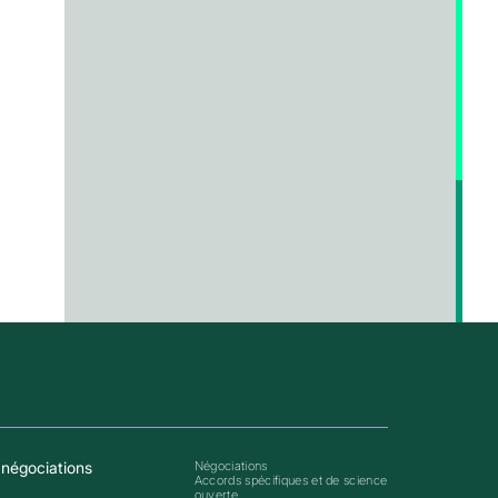
négociations
Négociations
Accords spécifiques et de science
ouverte