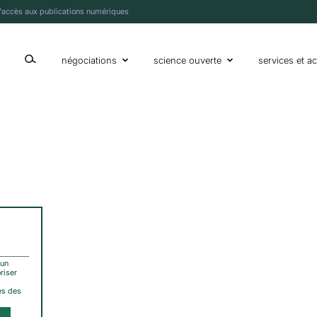
l'accès aux publications numériques
afficher ou cacher la boîte de recherche
négociations
science ouverte
services et ac
 un
riser
ès des