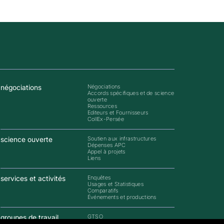
négociations
Négociations
Accords spécifiques et de science
ouverte
Ressources
Editeurs et Fournisseurs
CollEx-Persée
science ouverte
Soutien aux infrastructures
Dépenses APC
Appel à projets
Liens
services et activités
Enquêtes
Usages et Statistiques
Comparatifs
Événements et productions
groupes de travail
GTSO
GTI