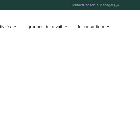
Contact
Consortia Manager
tivités
groupes de travail
le consortium