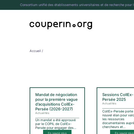
Consortium unifié des établissements universitaires et de recherche pour 
Accueil
/
Mandat de négociation
Sessions CollEx-
pour la première vague
Persée 2025
d’acquisitions CollEx-
Actualités
Persée (2026-2027)
CollEx-Persée porte
Actualités
nouvel élan pour valo
les ressources
Un mandat a été approuvé
documentaires aupr
par le COPIL de CollEx-
chercheurs et…
Persée pour engager des…
En savoir plus
En savoir plus