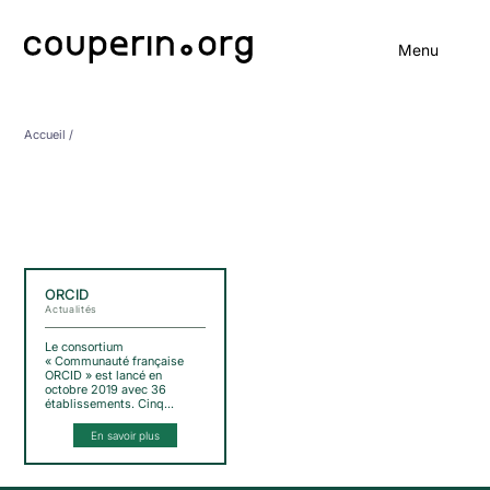
Menu
Accueil
/
ORCID
Actualités
Le consortium
« Communauté française
ORCID » est lancé en
octobre 2019 avec 36
établissements. Cinq…
En savoir plus